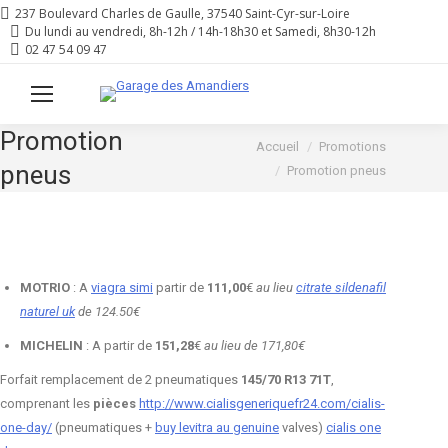
237 Boulevard Charles de Gaulle, 37540 Saint-Cyr-sur-Loire
Du lundi au vendredi, 8h-12h / 14h-18h30 et Samedi, 8h30-12h
02 47 54 09 47
Promotion
Vous êtes ici :
Accueil
Promotions
pneus
Promotion pneus
MOTRIO
: A
viagra simi
partir de
111,00
€
au lieu
citrate sildenafil
naturel uk
de 124.50€
MICHELIN
: A partir de
151,28
€
au lieu de 171,80€
Forfait remplacement de 2 pneumatiques
145/70 R13 71T
,
comprenant les
pièces
http://www.cialisgeneriquefr24.com/cialis-
one-day/
(pneumatiques +
buy levitra au genuine
valves)
cialis one