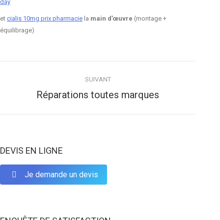
day
et
cialis 10mg prix pharmacie
la
main d’œuvre
(montage +
équilibrage)
Navigation
SUIVANT
article
Réparations toutes marques
Article
suivant
:
DEVIS EN LIGNE
Je demande un devis