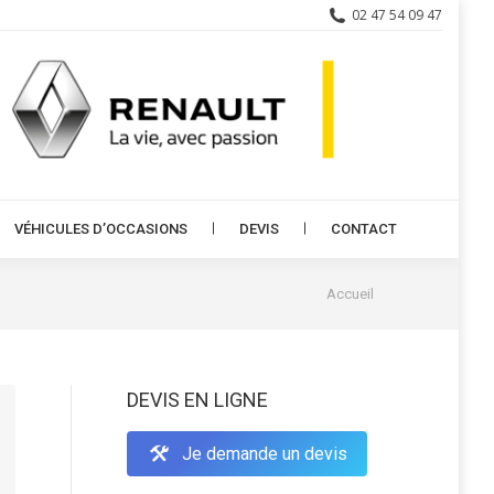
02 47 54 09 47
VÉHICULES D’OCCASIONS
DEVIS
CONTACT
VÉHICULES D’OCCASIONS
DEVIS
CONTACT
Vous êtes ici :
Accueil
DEVIS EN LIGNE
Je demande un devis