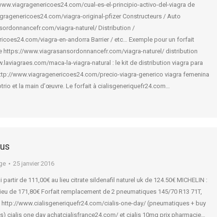
ww.viagragenericoes24.com/cual-es-el-principio-activo-del-viagra de
agragenericoes24.com/viagra-original-pfizer Constructeurs / Auto
ordonnancefr.com/viagra-naturel/ Distribution /
icoes24.com/viagra-en-andorra Barrier / etc… Exemple pour un forfait
 https://www.viagrasansordonnancefr.com/viagra-naturel/ distribution
aviagraes.com/maca-la-viagra-natural : le kit de distribution viagra para
 http://www.viagragenericoes24.com/precio-viagra-generico viagra femenina
trio et la main d’œuvre. Le forfait à cialisgeneriquefr24.com…
us
ge
25 janvier 2016
partir de 111,00€ au lieu citrate sildenafil naturel uk de 124.50€ MICHELIN :
 lieu de 171,80€ Forfait remplacement de 2 pneumatiques 145/70 R13 71T,
 http://www.cialisgeneriquefr24.com/cialis-one-day/ (pneumatiques + buy
es) cialis one day achatcialisfrance24.com/ et cialis 10mg prix pharmacie…