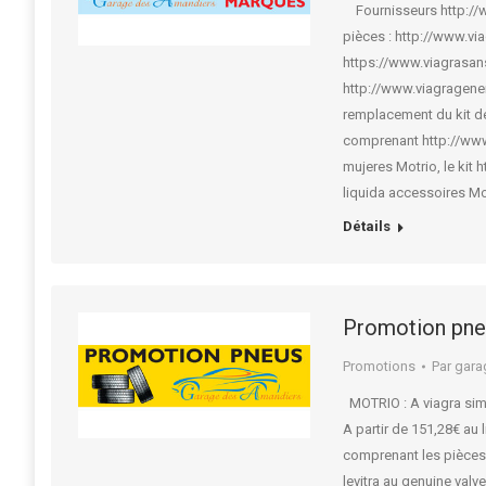
Fournisseurs http://w
pièces : http://www.vi
https://www.viagrasans
http://www.viagragener
remplacement du kit de
comprenant http://www.l
mujeres Motrio, le kit
liquida accessoires Mo
Détails
Promotion pne
Promotions
Par
gara
MOTRIO : A viagra simi 
A partir de 151,28€ au
comprenant les pièces
levitra au genuine valv