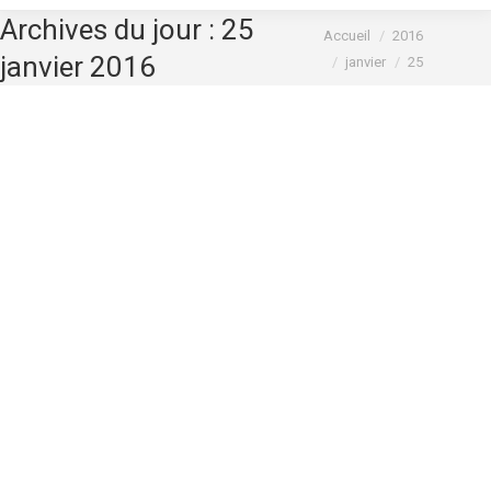
Archives du jour :
25
Vous êtes ici :
Accueil
2016
janvier 2016
janvier
25
Réparations toutes marques
Garage des Amandiers
Par
garage
25 janvier 2016
Fournisseurs http://www.viagragenericoes24.com/cual-